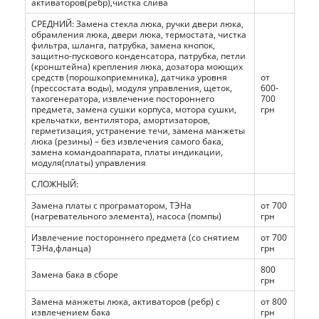
активаторов(ребр),чистка слива
СРЕДНИЙ: Замена стекла люка, ручки двери люка,
обрамления люка, двери люка, термостата, чистка
фильтра, шланга, патрубка, замена кнопок,
защитно-пускового конденсатора, патрубка, петли
(кронштейна) крепления люка, дозатора моющих
средств (порошкоприемника), датчика уровня
от
(прессостата воды), модуля управления, щеток,
600-
тахогенератора, извлечение постороннего
700
предмета, замена сушки корпуса, мотора сушки,
грн
крельчатки, вентилятора, амортизаторов,
герметизация, устранение течи, замена манжеты
люка (резины) – без извлечения самого бака,
замена командоаппарата, платы индикации,
модуля(платы) управления
СЛОЖНЫЙ:
Замена платы с програматором, ТЭНа
от 700
(нагревательного элемента), насоса (помпы)
грн
Извлечение постороннего предмета (со снятием
от 700
ТЭНа,фланца)
грн
800
Замена бака в сборе
грн
Замена манжеты люка, активаторов (ребр) с
от 800
извлечением бака
грн