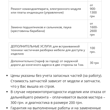
от
Ремонт командоаппарата, электронного модуля
900-
или платы индикации (управления)
1300
грн
от
Замена подшипников и сальников, паука
1600-
(крестовины барабана)
2600
грн
ДОПОЛНИТЕЛЬНЫЕ УСЛУГИ: для встраиваемой
100
техники частичная разборка мебели для доступа у
грн.
изделию
Дополнительно (тариф за город): от окружной
30 грн
дороги до конечного адреса в две стороны за 1км.
Цены указаны без учета запасных частей (за работу).
Стоимость запчастей зависит от модели и запчасти,
что у Вас вышла из строя.
В случае неремонтопригодности изделия или отказа от
дальнейшего ремонта – оплачивается вызов мастера –
300 грн. и диагностика в размере 200 грн.
Гарантия на выполненные работы и на замененные