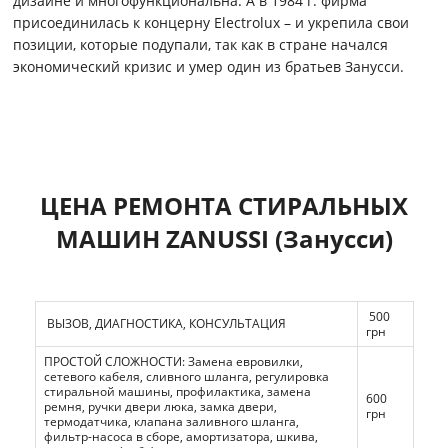
дизайне и многофункциональна. А в 1984 г. фирма
присоединилась к концерну Electrolux – и укрепила свои
позиции, которые подупали, так как в стране начался
экономический кризис и умер один из братьев Занусси.
ЦЕНА РЕМОНТА СТИРАЛЬНЫХ
МАШИН ZANUSSI (Занусси)
500
ВЫЗОВ, ДИАГНОСТИКА, КОНСУЛЬТАЦИЯ
грн
ПРОСТОЙ СЛОЖНОСТИ: Замена евровилки,
сетевого кабеля, сливного шланга, регулировка
стиральной машины, профилактика, замена
600
ремня, ручки двери люка, замка двери,
грн
термодатчика, клапана заливного шланга,
фильтр-насоса в сборе, амортизатора, шкива,