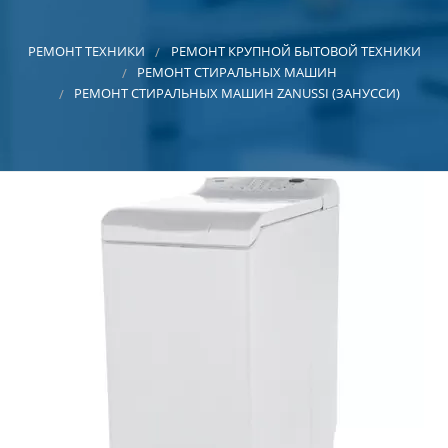
Ре
бы
РЕМОНТ ТЕХНИКИ
РЕМОНТ КРУПНОЙ БЫТОВОЙ ТЕХНИКИ
РЕМОНТ СТИРАЛЬНЫХ МАШИН
Ре
РЕМОНТ СТИРАЛЬНЫХ МАШИН ZANUSSI (ЗАНУССИ)
ци
те
Ре
ауд
ви