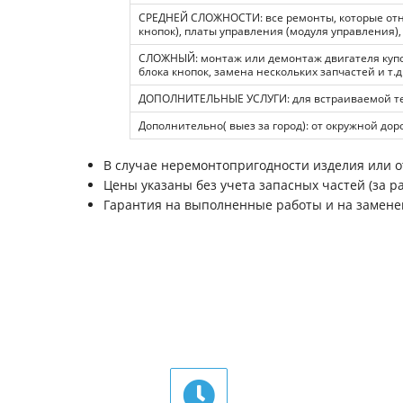
СРЕДНЕЙ СЛОЖНОСТИ: все ремонты, которые относ
кнопок), платы управления (модуля управления),
СЛОЖНЫЙ: монтаж или демонтаж двигателя купо
блока кнопок, замена нескольких запчастей и т.д
ДОПОЛНИТЕЛЬНЫЕ УСЛУГИ: для встраиваемой тех
Дополнительно( выез за город): от окружной доро
В случае неремонтопригодности изделия или от
Цены указаны без учета запасных частей (за ра
Гарантия на выполненные работы и на заменен