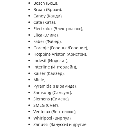
Bosch (Бош),
Broan (Броан),
Candy (Канди),
Cata (Ката),
Electrolux (Электролюкс),
Elica (Элика),
Faber (Фабер),
Gorenje (Горенье/Горение),
Hotpoint-Ariston (Аристон),
Indesit (Индезит),
Interline (Интерлайн),
Kaiser (Кайзер),
Miele,
Pyramida (Пирамида),
Samsung (Самсунг),
Siemens (Сименс),
SMEG (Смег),
Ventolux (Вентолюкс),
Whirlpool (Вирпул),
Zanussi (Занусси) и другие.