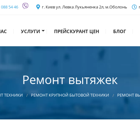
) 088 54 46
г. Киев ул. Левка Лукьяненка 2л, м.Оболонь
п
НАС
УСЛУГИ
ПРЕЙСКУРАНТ ЦЕН
БЛОГ
Запчасти
Подключение
Ремонт вытяжек
Ремонт крупной бытовой техники
Т ТЕХНИКИ
РЕМОНТ КРУПНОЙ БЫТОВОЙ ТЕХНИКИ
РЕМОНТ В
Ремонт мелкой бытовой техники
Ремонт цифровой техники
Ремонт аудиотехники, видеоаппаратуры