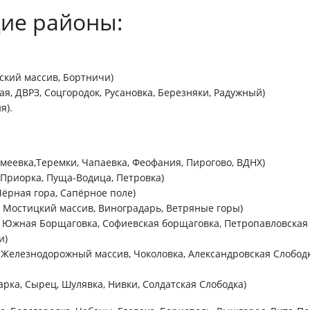
ие районы:
ский массив, Бортничи)
я, ДВРЗ, Соцгородок, Русановка, Березняки, Радужный)
я).
емеевка,Теремки, Чапаевка, Феофания, Пирогово, ВДНХ)
 Приорка, Пуща-Водица, Петровка)
Чёрная гора, Сапёрное поле)
, Мостицкий массив, Виноградарь, Ветряные горы)
, Южная Борщаговка, Софиевская борщаговка, Петропавловская
и)
 Железнодорожный массив, Чоколовка, Александровская Слободка
арка, Сырец, Шулявка, Нивки, Солдатская Слободка)