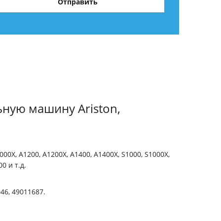
ьную машину Ariston,
000X, A1200, A1200X, A1400, A1400X, S1000, S1000X,
0 и т.д.
46, 49011687.