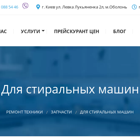
) 088 54 46
г. Киев ул. Левка Лукьяненка 2л, м.Оболонь
п
НАС
УСЛУГИ
ПРЕЙСКУРАНТ ЦЕН
БЛОГ
Запчасти
Подключение
Ремонт крупной бытовой техники
Для стиральных машин
Ремонт мелкой бытовой техники
Ремонт цифровой техники
РЕМОНТ ТЕХНИКИ
ЗАПЧАСТИ
ДЛЯ СТИРАЛЬНЫХ МАШИН
Ремонт аудиотехники, видеоаппаратуры