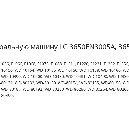
иральную машину LG 3650EN3005A, 365
F1056, F1066, F1068, F1073, F1088, F1211, F1220, F1221, F1222, F125
-10150, WD-10154, WD-10155, WD-10156, WD-10158, WD-10160, WD
 WD-10390, WD-10400, WD-10480, WD-10481, WD-10490, WD-12330,
-80131, WD-80132, WD-80150, WD-80154, WD-80155, WD-80156, WD
 WD-80187, WD-80192, WD-80250, WD-80260, WD-80264, WD-80266
-80490.