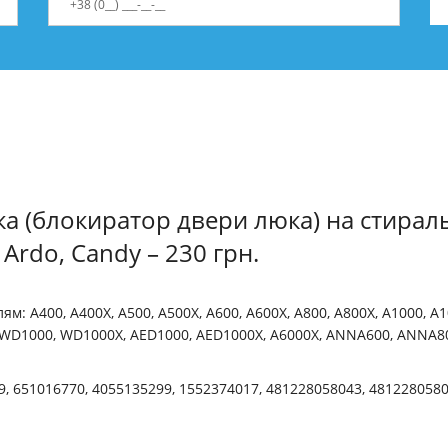
а (блокиратор двери люка) на стирал
 Ardo, Candy – 230 грн.
ям: A400, A400X, A500, A500X, A600, A600X, A800, A800X, A1000, A1
WD1000, WD1000X, AED1000, AED1000X, A6000X, ANNA600, ANNA80
, 651016770, 4055135299, 1552374017, 481228058043, 4812280580