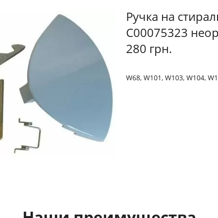
Ручка на стирал
C00075323 неори
280 грн.
W68, W101, W103, W104, W10
Наши преимущества