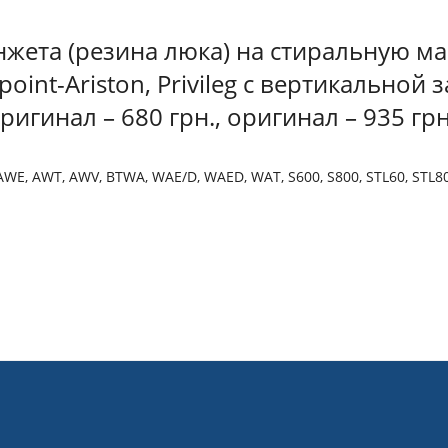
жета (резина люка) на стиральную маш
point-Ariston, Privileg с вертикальной
ригинал – 680 грн., оригинал – 935 грн
AWE, AWT, AWV, BTWA, WAE/D, WAED, WAT, S600, S800, STL60, STL8