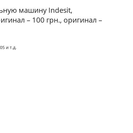
ьную машину Indesit,
гинал – 100 грн., оригинал –
5 и т.д.