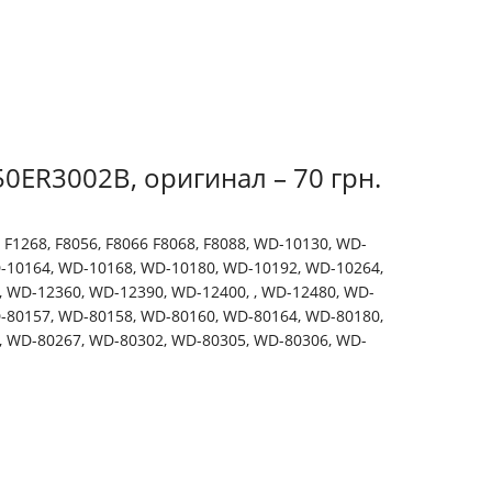
0ER3002B, оригинал – 70 грн.
6, F1268, F8056, F8066 F8068, F8088, WD-10130, WD-
-10164, WD-10168, WD-10180, WD-10192, WD-10264,
 WD-12360, WD-12390, WD-12400, , WD-12480, WD-
-80157, WD-80158, WD-80160, WD-80164, WD-80180,
, WD-80267, WD-80302, WD-80305, WD-80306, WD-