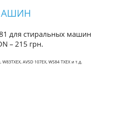
 МАШИН
81 для стиральных машин
ON – 215 грн.
, W83TXEX, AVSD 107EX, WS84 TXEX и т.д.