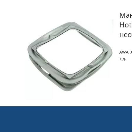
Ман
Hot
нео
AWA, 
т.д.