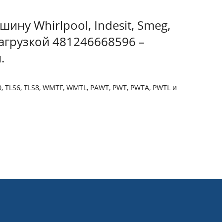
ину Whirlpool, Indesit, Smeg,
 загрузкой 481246668596 –
.
0, TLS6, TLS8, WMTF, WMTL, PAWT, PWT, PWTA, PWTL и