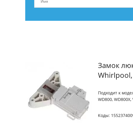
Замок люк
Whirlpool,
Подходит к модел
WD800, WD800X, 
Коды: 1552374009