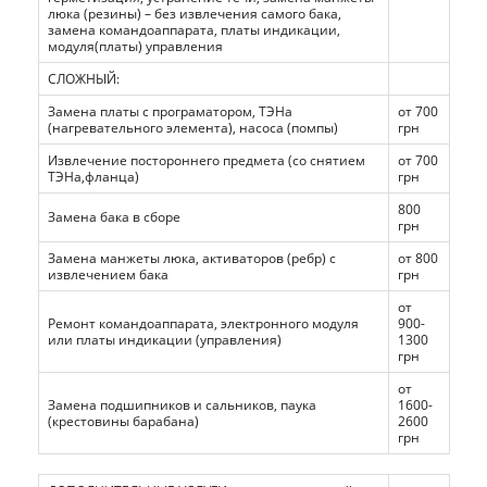
люка (резины) – без извлечения самого бака,
замена командоаппарата, платы индикации,
модуля(платы) управления
СЛОЖНЫЙ:
Замена платы с програматором, ТЭНа
от 700
(нагревательного элемента), насоса (помпы)
грн
Извлечение постороннего предмета (со снятием
от 700
ТЭНа,фланца)
грн
800
Замена бака в сборе
грн
Замена манжеты люка, активаторов (ребр) с
от 800
извлечением бака
грн
от
Ремонт командоаппарата, электронного модуля
900-
или платы индикации (управления)
1300
грн
от
Замена подшипников и сальников, паука
1600-
(крестовины барабана)
2600
грн