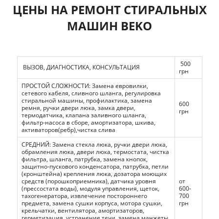
ЦЕНЫ НА РЕМОНТ СТИРАЛЬНЫХ
МАШИН BEKO
500
ВЫЗОВ, ДИАГНОСТИКА, КОНСУЛЬТАЦИЯ
грн
ПРОСТОЙ СЛОЖНОСТИ: Замена евровилки,
сетевого кабеля, сливного шланга, регулировка
стиральной машины, профилактика, замена
600
ремня, ручки двери люка, замка двери,
грн
термодатчика, клапана заливного шланга,
фильтр-насоса в сборе, амортизатора, шкива,
активаторов(ребр),чистка слива
СРЕДНИЙ: Замена стекла люка, ручки двери люка,
обрамления люка, двери люка, термостата, чистка
фильтра, шланга, патрубка, замена кнопок,
защитно-пускового конденсатора, патрубка, петли
(кронштейна) крепления люка, дозатора моющих
средств (порошкоприемника), датчика уровня
от
(прессостата воды), модуля управления, щеток,
600-
тахогенератора, извлечение постороннего
700
предмета, замена сушки корпуса, мотора сушки,
грн
крельчатки, вентилятора, амортизаторов,
герметизация, устранение течи, замена манжеты