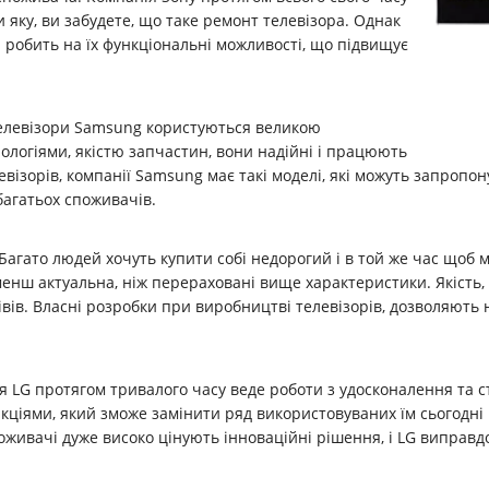
и яку, ви забудете, що таке ремонт телевізора. Однак
 робить на їх функціональні можливості, що підвищує
Телевізори Samsung користуються великою
ологіями, якістю запчастин, вони надійні і працюють
ізорів, компанії Samsung має такі моделі, які можуть запропону
багатьох споживачів.
. Багато людей хочуть купити собі недорогий і в той же час що
менш актуальна, ніж перераховані вище характеристики. Якість, 
ів. Власні розробки при виробництві телевізорів, дозволяють н
я LG протягом тривалого часу веде роботи з удосконалення та с
нкціями, який зможе замінити ряд використовуваних їм сьогодні
оживачі дуже високо цінують інноваційні рішення, і LG виправдо