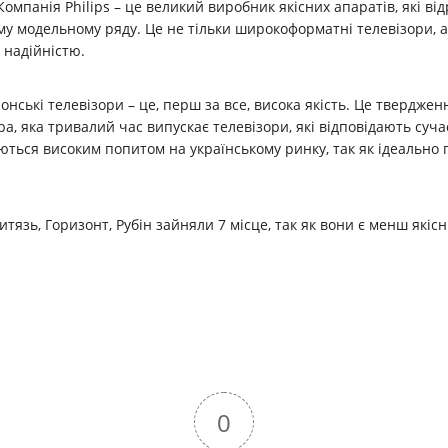
 Компанія Philips – це великий виробник якісних апаратів, які в
му модельному ряду. Це не тільки широкоформатні телевізори, 
 надійністю.
онські телевізори – це, перш за все, висока якість. Це тверджен
iba, яка тривалий час випускає телевізори, які відповідають суч
ються високим попитом на українському ринку, так як ідеально 
, Витязь, Горизонт, Рубін зайняли 7 місце, так як вони є менш як
0