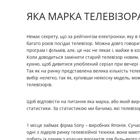
ЯКА МАРКА ТЕЛЕВІЗОР
Немає секрету, що за рейтингом електроніки, яку в
багато років посідає телевізор. Можна довго говори
програм і фільмів, але, це нас не лякає і, майже в к
Коли доводиться замінити старий телевізор новим, 
кухню, щоб дивитися улюблений серіал при вечері 
Так як на ринку представлена ​​велика кількість тел
вибір нелегко, так як, купивши неякісну модель, 
телевізорів.
Щоб відповісти на питання яка марка, або який ви
статистики. За статистикою ми бачимо, які телеві
1 місце займає фірма Sony – виробник Японія. Суча
одні з лідерів ринку телевізійної техніки, вони маю
робить їх одним з кращих варіантів для будь-якого