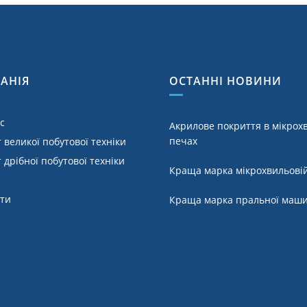
АНІЯ
ОСТАННІ НОВИНИ
с
Акрилове покриття в мікрох
печах
 великої побутової техніки
 дрібної побутової техніки
Краща марка мікрохвильовій
кти
Краща марка пральної маш