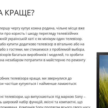
А КРАЩЕ?
 першу чергу купує кожна родина, чільне місце вже
ти про користь і шкоду перегляду телевізійних
ожній українській хаті є як мінімум один телевізор.
або купити додатково телевізор в вітальню або на
або з гостями, ми стикаємося з проблемой выбора.
евізорів багатьох виробників і моделей, то зробити
можна незабаром потрапити в майстерню по ремонту
робник телевізора краще, ми звернулися до
зори частіше купуються і найменше ламаються:
сні телевізори, що випускаються під маркою Sony –
ть широкий набір функцій, якісні та компактні, що
 споживача. Компанія Sony протягом всього свого часу