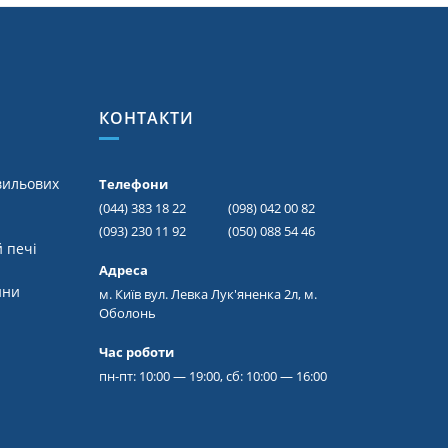
КОНТАКТИ
вильових
Телефони
(044) 383 18 22
(098) 042 00 82
(093) 230 11 92
(050) 088 54 46
 печі
Адреса
ини
м. Київ вул. Левка Лук'яненка 2л, м.
Оболонь
Час роботи
пн-пт: 10:00 — 19:00, сб: 10:00 — 16:00