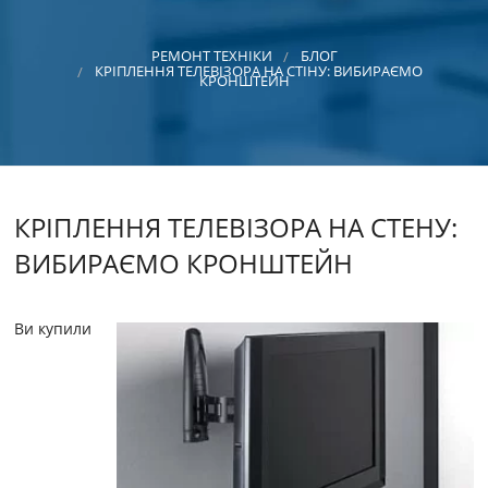
Ре
поб
РЕМОНТ ТЕХНІКИ
БЛОГ
тех
КРІПЛЕННЯ ТЕЛЕВІЗОРА НА СТІНУ: ВИБИРАЄМО
КРОНШТЕЙН
Ре
циф
Ре
ауд
КРІПЛЕННЯ ТЕЛЕВІЗОРА НА СТЕНУ:
ві
ВИБИРАЄМО КРОНШТЕЙН
Ви купили