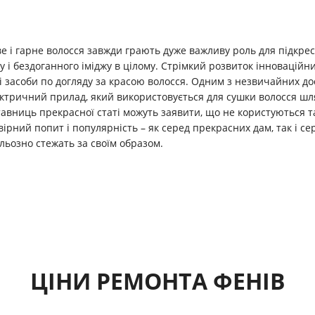
е і гарне волосся завжди грають дуже важливу роль для підкрес
у і бездоганного іміджу в цілому. Стрімкий розвиток інноваційни
 засоби по догляду за красою волосся. Одним з незвичайних дос
ктричний прилад, який використовується для сушки волосся шля
авниць прекрасної статі можуть заявити, що не користуються 
ірний попит і популярність – як серед прекрасних дам, так і се
льозно стежать за своїм образом.
ЦІНИ РЕМОНТА ФЕНІВ