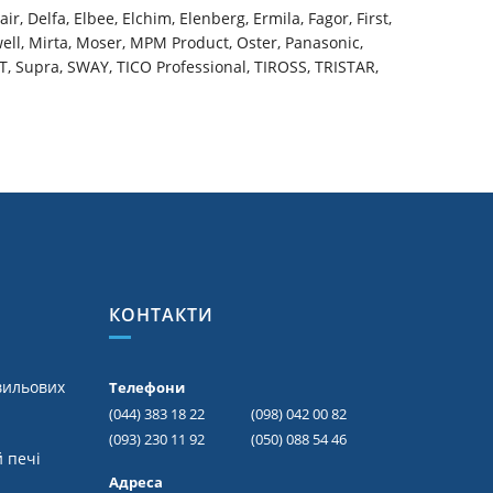
r, Delfa, Elbee, Elchim, Elenberg, Ermila, Fagor, First,
well, Mirta, Moser, MPM Product, Oster, Panasonic,
ST, Supra, SWAY, TICO Professional, TIROSS, TRISTAR,
КОНТАКТИ
вильових
Телефони
(044) 383 18 22
(098) 042 00 82
(093) 230 11 92
(050) 088 54 46
 печі
Адреса