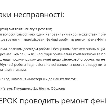
ки несправності:
хні) витягніть вилку з розетки;
ля волосся самостійно, один неправильний крок може стати пр
де грамотні і кваліфіковані фахівці зроблять ремонт фена Філіп
ми, великим досвідом роботи і безцінним багажем знань в цій 
 арсеналі компанії – всі необхідні оригінальні комплектуючі та 
ого, наші послуги цілком доступні щодо фінансової сторони, ми н
бутньої роботи і відповість на всі виниклі з цього приводу пи
ми замовниками.
і? Тоді компанія «МастерОК» до Ваших послуг!
иїв вул. Тимошенко 2л. біля м. Оболонь
РОК проводить ремонт фенів