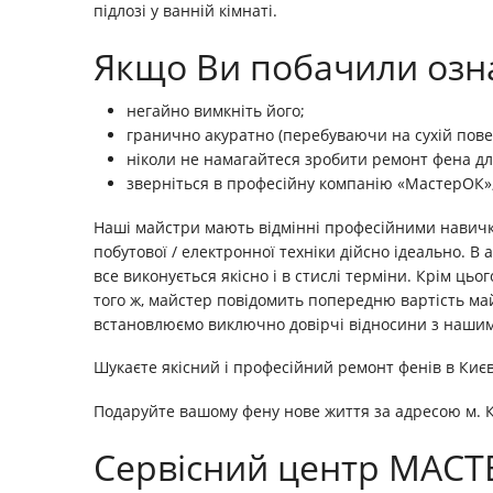
підлозі у ванній кімнаті.
Якщо Ви побачили озна
негайно вимкніть його;
гранично акуратно (перебуваючи на сухій повер
ніколи не намагайтеся зробити ремонт фена д
зверніться в професійну компанію «МастерОК», 
Наші майстри мають відмінні професійними навичка
побутової / електронної техніки дійсно ідеально. В
все виконується якісно і в стислі терміни. Крім ць
того ж, майстер повідомить попередню вартість май
встановлюємо виключно довірчі відносини з наши
Шукаєте якісний і професійний ремонт фенів в Києв
Подаруйте вашому фену нове життя за адресою м. К
Сервісний центр МАСТЕ