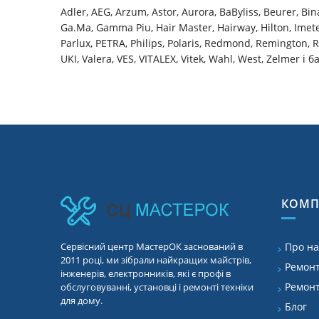
Adler, AEG, Arzum, Astor, Aurora, BaByliss, Beurer, Bina
Ga.Ma, Gamma Piu, Hair Master, Hairway, Hilton, Imetec
Parlux, PETRA, Philips, Polaris, Redmond, Remington, R
UKI, Valera, VES, VITALEX, Vitek, Wahl, West, Zelmer і 
КОМП
Сервісний центр МастерОК заснований в
Про на
2011 році, ми зібрали найкращих майстрів,
Ремонт
інженерів, електронників, які є профі в
Ремонт
обслуговуванні, установці і ремонті техніки
для дому.
Блог