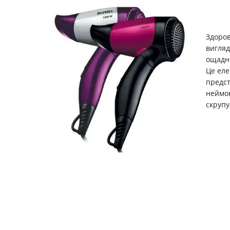
Здоров
вигляд
ощадні
Це еле
предст
неймов
скрупу