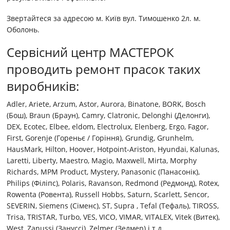
Звертайтеся за адресою м. Київ вул. Тимошенко 2л. м.
Оболонь.
Сервісний центр МАСТЕРОК
проводить ремонт прасок таких
виробників:
Adler, Ariete, Arzum, Astor, Aurora, Binatone, BORK, Bosch
(Бош), Braun (Браун), Camry, Clatronic, Delonghi (Делонги),
DEX, Ecotec, Elbee, eldom, Electrolux, Elenberg, Ergo, Fagor,
First, Gorenje (Гореньє / Горіння), Grundig, Grunhelm,
HausMark, Hilton, Hoover, Hotpoint-Ariston, Hyundai, Kalunas,
Laretti, Liberty, Maestro, Magio, Maxwell, Mirta, Morphy
Richards, MPM Product, Mystery, Panasonic (Панасонік),
Philips (Філіпс), Polaris, Ravanson, Redmond (Редмонд), Rotex,
Rowenta (Ровента), Russell Hobbs, Saturn, Scarlett, Sencor,
SEVERIN, Siemens (Сіменс), ST, Supra , Tefal (Тефаль), TIROSS,
Trisa, TRISTAR, Turbo, VES, VICO, VIMAR, VITALEX, Vitek (Витек),
West, Zanussi (Зануссі), Zelmer (Зелмер) і т.д.