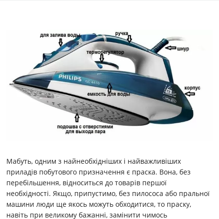
Ре
поб
тех
Ре
циф
Ре
ауд
ві
Мабуть, одним з найнеобхідніших і найважливіших
приладів побутового призначення є праска. Вона, без
перебільшення, відноситься до товарів першої
необхідності. Якщо, припустимо, без пилососа або пральної
машини люди ще якось можуть обходитися, то праску,
навіть при великому бажанні, замінити чимось