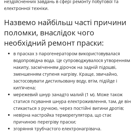
нездійсненних завдань в сфері ремонту побутової та
електронної техніки.
Назвемо найбільш часті причини
поломки, внаслідок чого
необхідний ремонт праски:
в прасках з парогенератором використовувалася
водопровідна вода. Це супроводжувалося утворенням
накипу, засміченням дірочок на задній підошві,
зменшенням ступеня нагріву. Краще, звичайно,
застосовувати дистильовану воду, втім, підійде і
кип’ячена;
мережевий шнур занадто малий (1 м). Може також
статися псування шнура електроживлення, там, де він
стикається з ручкою, через постійні вигини дротів;
невірна настройка терморегулятора, що стає
причиною перегріву праски;
згоряння трубчастого електронагрівача.