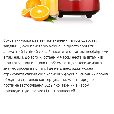
Соковижималка має велике значення в господарстві,
завдяки цьому пристрою можна не просто зробити
ароматний і свіжий сік, а й наситити організм необхідними
вітамінами. До того ж, останнім часом нестача вітамінів
став такою поширеною проблемою, що соковижималка
значно зросла в попиті. І це не дивно, адже можна
отримувати свіжий сік з корисних фруктів і смачних овочів,
обходячи стороною консервування. Але, природно,
постійне застосування будь-якої техніки з часом
призводить до поломок і несправностей.