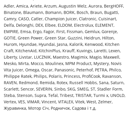
Adler, Amica, Ariete, Arzum, Augustin Welz, Aurora, BergHOFF,
Binatone, Blaumann, Bomann, BORK, Bosch, Braun, Bugatti,
Camry, CASO, Catler, Champion Juicer, Clatronic, Cuisinart,
Delfa, Delonghi, DEX, Elbee, ELDOM, Electrolux, ELEMENT,
EMPIRE, Emsa, Ergo, Fagor, First, Fissman, Gemlux, Gorenje,
GOTIE, Green Power, Green Star, Guzzini, Heidrun, Hilton,
Hurom, Hyundae, Hyundai, Jasna, Kalorik, Kenwood, Kitchen
Craft, KitchenAid, KitchinPlus, Krauff, Kuvings, Laretti, Lexen,
Liberty, Livstar, LUCZNIK, Maestro, Magimix, Magio, Maxwell,
Mesko, Mirta, Mocco, Moulinex, MPM Product, Mystery, Novis
Vita Juicer, Omega, Oscar, Panasonic, Peterhof, PETRA, Philco,
Philippe Ratek, Philips, Polaris, Princess, ProfiCook, Ravanson,
RAVEN, Redmond, Remida, Rotex, Russell Hobbs, Sana, Saturn,
Scarlett, Sencor, SEVERIN, Sinbo, SKG, SMEG, ST, Stadler Form,
Steba, Stenson, Supra, Tefal, Tribest, TRISTAR, Turmi x, UNOLD,
Vertex, VES, VIMAR, Vincent, VITALEX, Vitek, West, Zelmer,
Журавинка, Мотор Сiч, Родничок, Садова і т.д.